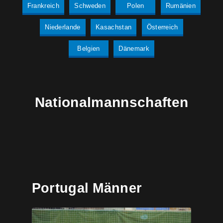
Frankreich
Schweden
Polen
Rumänien
Niederlande
Kasachstan
Österreich
Belgien
Dänemark
Nationalmannschaften
Portugal Männer