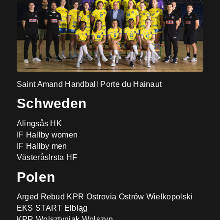
Saint Amand Handball Porte du Hainaut
Schweden
Alingsås HK
IF Hallby women
IF Hallby men
VästeråsIrsta HF
Polen
Arged Rebud KPR Ostrovia Ostrów Wielkopolski
EKS START Elbląg
KPR Wolsztyniak Wolszyn