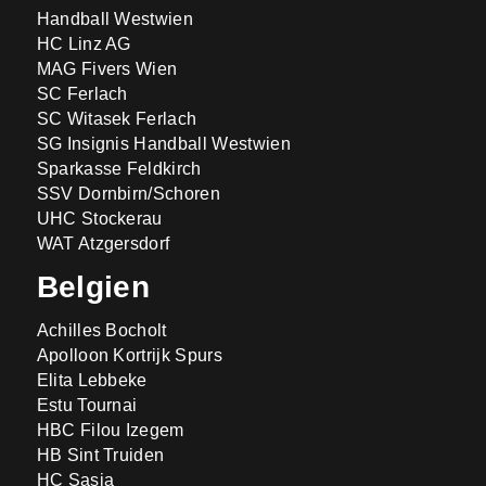
Handball Westwien
HC Linz AG
MAG Fivers Wien
SC Ferlach
SC Witasek Ferlach
SG Insignis Handball Westwien
Sparkasse Feldkirch
SSV Dornbirn/Schoren
UHC Stockerau
WAT Atzgersdorf
Belgien
Achilles Bocholt
Apolloon Kortrijk Spurs
Elita Lebbeke
Estu Tournai
HBC Filou Izegem
HB Sint Truiden
HC Sasja