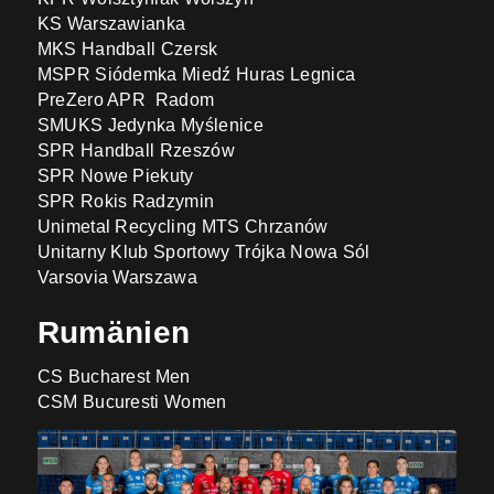
KS Warszawianka
MKS Handball Czersk
MSPR Siódemka Miedź Huras Legnica
PreZero APR Radom
SMUKS Jedynka Myślenice
SPR Handball Rzeszów
SPR Nowe Piekuty
SPR Rokis Radzymin
Unimetal Recycling MTS Chrzanów
Unitarny Klub Sportowy Trójka Nowa Sól
Varsovia Warszawa
Rumänien
CS Bucharest Men
CSM Bucuresti Women