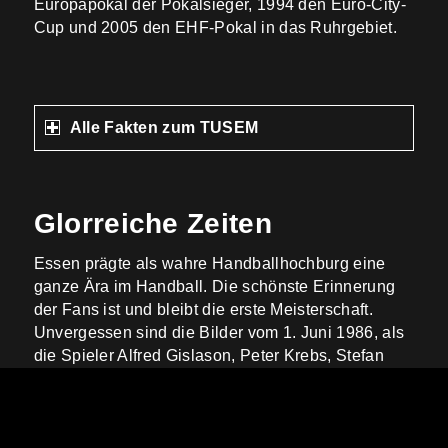
Europapokal der Pokalsieger, 1994 den Euro-City-
Cup und 2005 den EHF-Pokal in das Ruhrgebiet.
Alle Fakten zum TUSEM
Glorreiche Zeiten
Essen prägte als wahre Handballhochburg eine
ganze Ära im Handball. Die schönste Erinnerung
der Fans ist und bleibt die erste Meisterschaft.
Unvergessen sind die Bilder vom 1. Juni 1986, als
die Spieler Alfred Gislason, Peter Krebs, Stefan
Hecker und Jochen Fraatz mit nacktem Oberkörper
ihre Triumphrunde in der Halle drehten. Verlieren
war für das Team keine Option. Die Rotweißen
sollen vor den Spielen bloß darüber gesprochen