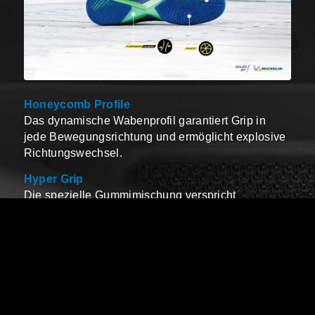
Honeycomb Profile
Das dynamische Wabenprofil garantiert Grip in
jede Bewegungsrichtung und ermöglicht explosive
Richtungswechsel.
Hyper Grip
Die spezielle Gummimischung verspricht
exzellenten Halt beim Abdruck und der Landung.
Torsion Guide
Die Mittelfußstütze verstärkt die Stabilität und
unterstützt die ergonomische Abrollbewegung.
Pivot
Ein Drehpunkts mit weicher Oberfläche