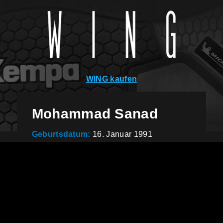
WING kaufen
Mohammad Sanad
Geburtsdatum:
16. Januar 1991
Geburtsort:
Kairo, Ägypten
Größe:
1,88m
Position:
Rechtsaußen
Verein:
USAM Nîmes